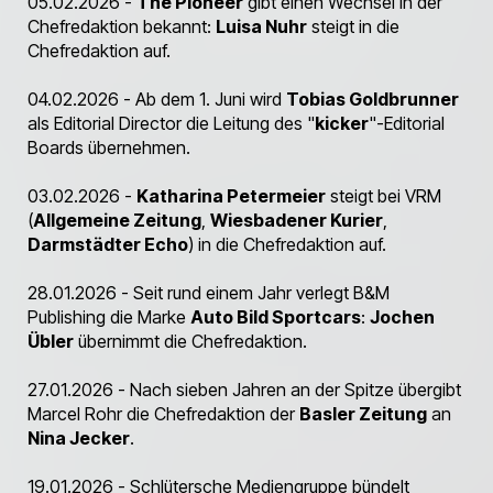
05.02.2026 -
The Pioneer
gibt einen Wechsel in der
Chefredaktion bekannt:
Luisa Nuhr
steigt in die
Chefredaktion auf.
04.02.2026 - Ab dem 1. Juni wird
Tobias Goldbrunner
als Editorial Director die Leitung des "
kicker
"-Editorial
Boards übernehmen.
03.02.2026 -
Katharina Petermeier
steigt bei VRM
(
Allgemeine Zeitung
,
Wiesbadener Kurier
,
Darmstädter Echo
) in die Chefredaktion auf.
28.01.2026 - Seit rund einem Jahr verlegt B&M
Publishing die Marke
Auto Bild Sportcars
:
Jochen
Übler
übernimmt die Chefredaktion.
27.01.2026 - Nach sieben Jahren an der Spitze übergibt
Marcel Rohr die Chefredaktion der
Basler Zeitung
an
Nina Jecker
.
19.01.2026 - Schlütersche Mediengruppe bündelt