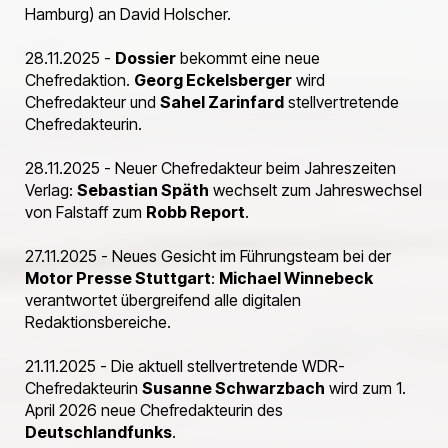
Hamburg) an David Holscher.
28.11.2025 -
Dossier
bekommt eine neue
Chefredaktion.
Georg Eckelsberger
wird
Chefredakteur und
Sahel Zarinfard
stellvertretende
Chefredakteurin.
28.11.2025 - Neuer Chefredakteur beim Jahreszeiten
Verlag:
Sebastian Späth
wechselt zum Jahreswechsel
von Falstaff zum
Robb Report
.
27.11.2025 - Neues Gesicht im Führungsteam bei der
Motor Presse Stuttgart
:
Michael Winnebeck
verantwortet übergreifend alle digitalen
Redaktionsbereiche.
21.11.2025 - Die aktuell stellvertretende WDR-
Chefredakteurin
Susanne Schwarzbach
wird zum 1.
April 2026 neue Chefredakteurin des
Deutschlandfunks
.