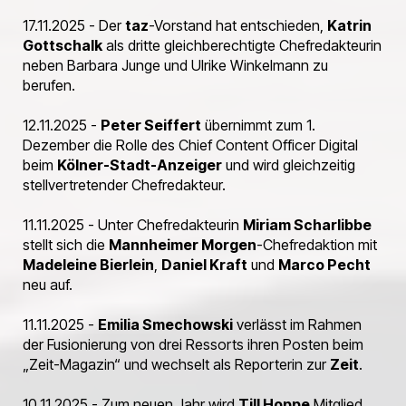
17.11.2025 - Der
taz
-Vorstand hat entschieden,
Katrin
Gottschalk
als dritte gleichberechtigte Chefredakteurin
neben Barbara Junge und Ulrike Winkelmann zu
berufen.
12.11.2025 -
Peter Seiffert
übernimmt zum 1.
Dezember die Rolle des Chief Content Officer Digital
beim
Kölner-Stadt-Anzeiger
und wird gleichzeitig
stellvertretender Chefredakteur.
11.11.2025 - Unter Chefredakteurin
Miriam Scharlibbe
stellt sich die
Mannheimer Morgen
-Chefredaktion mit
Madeleine Bierlein
,
Daniel Kraft
und
Marco Pecht
neu auf.
11.11.2025 -
Emilia Smechowski
verlässt im Rahmen
der Fusionierung von drei Ressorts ihren Posten beim
„Zeit-Magazin“ und wechselt als Reporterin zur
Zeit
.
10.11.2025 - Zum neuen Jahr wird
Till Hoppe
Mitglied