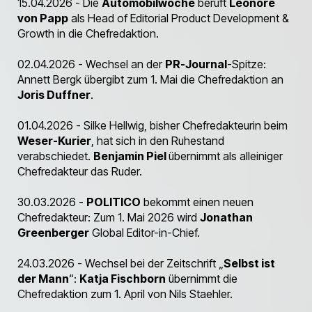
15.04.2026 - Die
Automobilwoche
beruft
Leonore
von Papp
als Head of Editorial Product Development &
Growth in die Chefredaktion.
02.04.2026 - Wechsel an der
PR-Journal
-Spitze:
Annett Bergk übergibt zum 1. Mai die Chefredaktion an
Joris Duffner
.
01.04.2026 - Silke Hellwig, bisher Chefredakteurin beim
Weser-Kurier
, hat sich in den Ruhestand
verabschiedet.
Benjamin Piel
übernimmt als alleiniger
Chefredakteur das Ruder.
30.03.2026 -
POLITICO
bekommt einen neuen
Chefredakteur: Zum 1. Mai 2026 wird
Jonathan
Greenberger
Global Editor-in-Chief.
24.03.2026 - Wechsel bei der Zeitschrift „
Selbst ist
der Mann
“:
Katja Fischborn
übernimmt die
Chefredaktion zum 1. April von Nils Staehler.