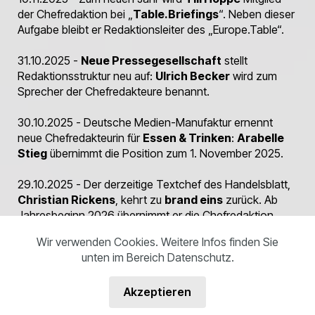
der Chefredaktion bei „
Table.Briefings
“. Neben dieser
Aufgabe bleibt er Redaktionsleiter des „Europe.Table“.
31.10.2025 -
Neue Pressegesellschaft
stellt
Redaktionsstruktur neu auf:
Ulrich Becker
wird zum
Sprecher der Chefredakteure benannt.
30.10.2025 - Deutsche Medien-Manufaktur ernennt
neue Chefredakteurin für
Essen & Trinken
:
Arabelle
Stieg
übernimmt die Position zum 1. November 2025.
29.10.2025 - Der derzeitige Textchef des Handelsblatt,
Christian Rickens
, kehrt zu
brand eins
zurück. Ab
Jahresbeginn 2026 übernimmt er die Chefredaktion.
Wir verwenden Cookies. Weitere Infos finden Sie
28.10.2025 -
Marion Trimborn
wird stellvertretende
unten im Bereich Datenschutz.
Chefredakteurin der
KNA
(Katholische Nachrichten-
Agentur).
Akzeptieren
23.10.2025 - Nächster Entwicklungsschritt im deutschen