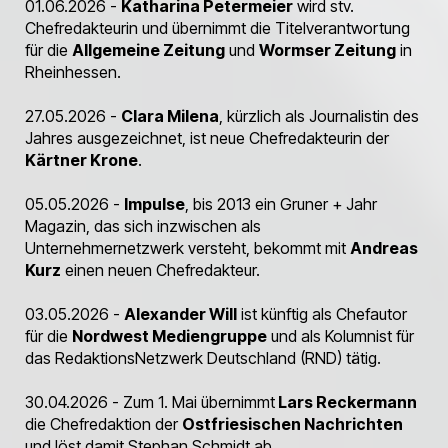
01.06.2026 -
Katharina Petermeier
wird stv.
Chefredakteurin und übernimmt die Titelverantwortung
für die
Allgemeine Zeitung
und
Wormser Zeitung
in
Rheinhessen.
27.05.2026 -
Clara Milena
, kürzlich als Journalistin des
Jahres ausgezeichnet, ist neue Chefredakteurin der
Kärtner Krone
.
05.05.2026 -
Impulse
, bis 2013 ein Gruner + Jahr
Magazin, das sich inzwischen als
Unternehmernetzwerk versteht, bekommt mit
Andreas
Kurz
einen neuen Chefredakteur.
03.05.2026 -
Alexander Will
ist künftig als Chefautor
für die
Nordwest Mediengruppe
und als Kolumnist für
das RedaktionsNetzwerk Deutschland (RND) tätig.
30.04.2026 - Zum 1. Mai übernimmt
Lars Reckermann
die Chefredaktion der
Ostfriesischen Nachrichten
und löst damit Stephan Schmidt ab.