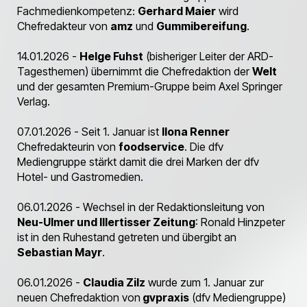
Fachmedienkompetenz:
Gerhard Maier
wird
Chefredakteur von
amz
und
Gummibereifung
.
14.01.2026 -
Helge Fuhst
(bisheriger Leiter der ARD-
Tagesthemen) übernimmt die Chefredaktion der
Welt
und der gesamten Premium-Gruppe beim Axel Springer
Verlag.
07.01.2026 - Seit 1. Januar ist
Ilona Renner
Chefredakteurin von
foodservice
. Die dfv
Mediengruppe stärkt damit die drei Marken der dfv
Hotel- und Gastromedien.
06.01.2026 - Wechsel in der Redaktionsleitung von
Neu-Ulmer und Illertisser Zeitung
: Ronald Hinzpeter
ist in den Ruhestand getreten und übergibt an
Sebastian Mayr
.
06.01.2026 -
Claudia Zilz
wurde zum 1. Januar zur
neuen Chefredaktion von
gvpraxis
(dfv Mediengruppe)